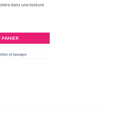
olaire dans une texture
Teintée SPF 50+ light 3 en 1
 PANIER
ettes et éponges