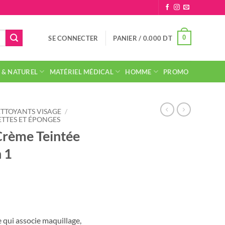
0
SE CONNECTER
PANIER /
0.000
DT
 & NATUREL
MATÉRIEL MÉDICAL
HOMME
PROMO
TTOYANTS VISAGE
/
TTES ET ÉPONGES
rème Teintée
n 1
 qui associe maquillage,