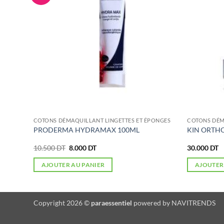
ONGES
COTONS DÉMAQUILLANT LINGETTES ET ÉPONGES
COTONS DÉM
t
PRODERMA HYDRAMAX 100ML
KIN ORTHO
Le
Le
10.500
DT
8.000
DT
30.000
DT
prix
prix
initial
actuel
AJOUTER AU PANIER
AJOUTER
était :
est :
10.500 DT.
8.000 DT.
Copyright 2026 ©
paraessentiel
powered by
NAVITRENDS