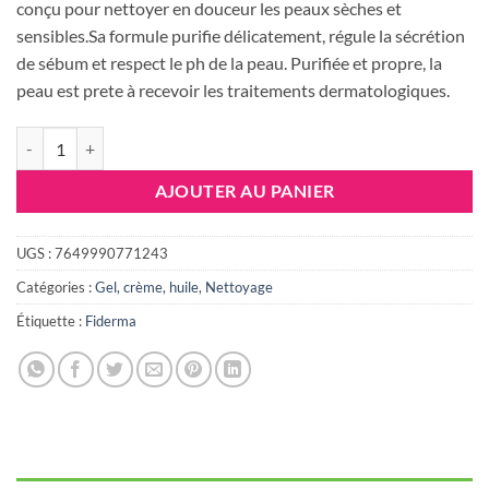
était :
est :
conçu pour nettoyer en douceur les peaux sèches et
59.715 DT.
49.500 DT
sensibles.Sa formule purifie délicatement, régule la sécrétion
de sébum et respect le ph de la peau. Purifiée et propre, la
peau est prete à recevoir les traitements dermatologiques.
quantité de FIDERMA HYDRAFID Gel nettoyant peaux sèches et sensi
AJOUTER AU PANIER
UGS :
7649990771243
Catégories :
Gel, crème, huile
,
Nettoyage
Étiquette :
Fiderma