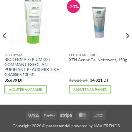
-20%
NETTOYAGE
GEL, CRÈME, HUILE
BIODERMA SEBIUM GEL
XEN Acnoz Gel Nettoyant, 150g
GOMMANT EXFOLIANT
PURIFIANT PEAUX MIXTES A
GRASSES 100ML
Le
Le
35.699
DT
43.526
DT
34.821
DT
prix
prix
initial
actuel
AJOUTER AU PANIER
AJOUTER AU PANIER
était :
est :
43.526 DT.
34.821 DT.
Visa
PayPal
Stripe
MasterCard
Cash
On
Copyright 2026 ©
paraessentiel
powered by
NAVITRENDS
Delivery