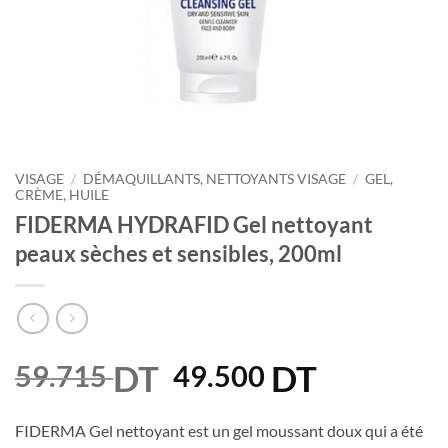
VISAGE
/
DÉMAQUILLANTS, NETTOYANTS VISAGE
/
GEL,
CRÈME, HUILE
FIDERMA HYDRAFID Gel nettoyant
peaux sèches et sensibles, 200ml
DT
Le
DT
Le
59.715
49.500
prix
prix
initial
actuel
FIDERMA Gel nettoyant est un gel moussant doux qui a été