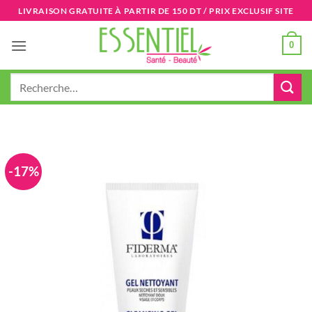
Passer
LIVRAISON GRATUITE À PARTIR DE 150 DT / PRIX EXCLUSIF SITE
au
contenu
0
Recherche
pour :
-17%