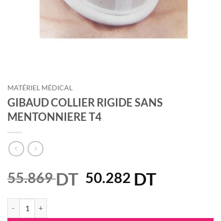
MATÉRIEL MÉDICAL
GIBAUD COLLIER RIGIDE SANS
MENTONNIERE T4
DT
Le
DT
Le
55.869
50.282
prix
prix
initial
actuel
quantité de GIBAUD COLLIER RIGIDE SANS MENTONNIERE T4
était :
est :