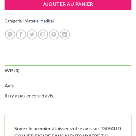
AJOUTER AU PANIER
55.869 DT.
50.282 DT
Catégorie :
Matériel médical
AVIS (0)
Avis
Il n’y a pas encore d’avis.
Soyez le premier à laisser votre avis sur “GIBAUD
COLLIER RIGIDE SANS MENTONNIERE T4”