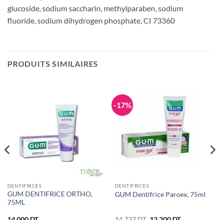
glucoside, sodium saccharin, methylparaben, sodium
fluoride, sodium dihydrogen phosphate, CI 73360
PRODUITS SIMILAIRES
-17%
DENTIFRICES
DENTIFRICES
GUM DENTIFRICE ORTHO,
GUM Dentifrice Paroex, 75ml
75ML
Le
Le
14.000
DT
14.727
DT
12.200
DT