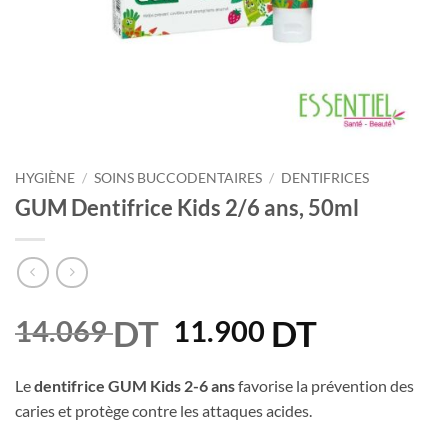
HYGIÈNE
/
SOINS BUCCODENTAIRES
/
DENTIFRICES
GUM Dentifrice Kids 2/6 ans, 50ml
DT
Le
DT
Le
14.069
11.900
prix
prix
initial
actuel
Le
dentifrice GUM Kids 2-6 ans
favorise la prévention des
était :
est :
caries et protège contre les attaques acides.
14.069 DT.
11.900 DT