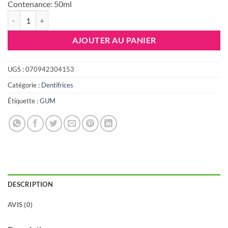
Contenance:
50ml
quantité de GUM Dentifrice Kids 2/6 ans, 50ml
AJOUTER AU PANIER
UGS :
070942304153
Catégorie :
Dentifrices
Étiquette :
GUM
DESCRIPTION
AVIS (0)