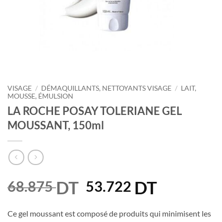
VISAGE
/
DÉMAQUILLANTS, NETTOYANTS VISAGE
/
LAIT,
MOUSSE, ÉMULSION
LA ROCHE POSAY TOLERIANE GEL
MOUSSANT, 150ml
DT
Le
DT
Le
68.875
53.722
prix
prix
initial
actuel
Ce gel moussant est composé de produits qui minimisent les