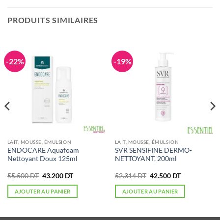
PRODUITS SIMILAIRES
-22%
-19%
LAIT, MOUSSE, ÉMULSION
LAIT, MOUSSE, ÉMULSION
ENDOCARE Aquafoam
SVR SENSIFINE DERMO-
Nettoyant Doux 125ml
NETTOYANT, 200ml
Le
Le
Le
Le
55.500
DT
43.200
DT
52.314
DT
42.500
DT
prix
prix
prix
prix
initial
actuel
initial
actuel
AJOUTER AU PANIER
AJOUTER AU PANIER
était :
est :
était :
est :
55.500 DT.
43.200 DT.
52.314 DT.
42.500 DT.