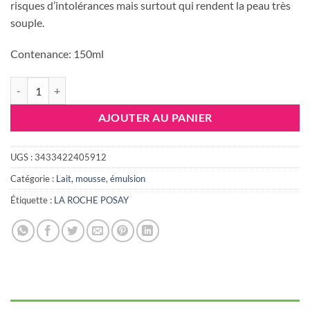
était :
est :
risques d’intolérances mais surtout qui rendent la peau très
68.875 DT.
53.722 DT
souple.
Contenance: 150ml
quantité de LA ROCHE POSAY TOLERIANE GEL MOUSSANT, 150ml
AJOUTER AU PANIER
UGS :
3433422405912
Catégorie :
Lait, mousse, émulsion
Étiquette :
LA ROCHE POSAY