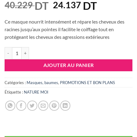
DT
Le
DT
Le
40.229
24.137
prix
prix
initial
actuel
Ce masque nourrit intensément et répare les cheveux des
était :
est :
racines jusqu’aux pointes il facilite le coiffage tout en
40.229 DT.
24.137 DT
protégeant les cheveux des agressions extérieures
quantité de NATURE MOI MASQUE AUX 3 HUILES 300ML
AJOUTER AU PANIER
Catégories :
Masques, baumes
,
PROMOTIONS ET BON PLANS
Étiquette :
NATURE MOI