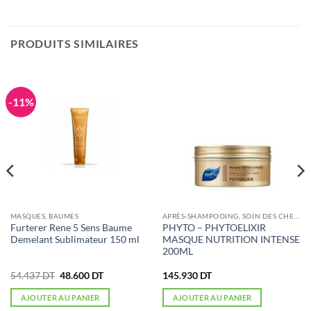
PRODUITS SIMILAIRES
-11%
MASQUES, BAUMES
APRÈS-SHAMPOOING, SOIN DES CHEVEUX
Furterer Rene 5 Sens Baume
PHYTO – PHYTOELIXIR
Demelant Sublimateur 150 ml
MASQUE NUTRITION INTENSE
200ML
Le
Le
54.437
DT
48.600
DT
145.930
DT
prix
prix
initial
actuel
AJOUTER AU PANIER
AJOUTER AU PANIER
était :
est :