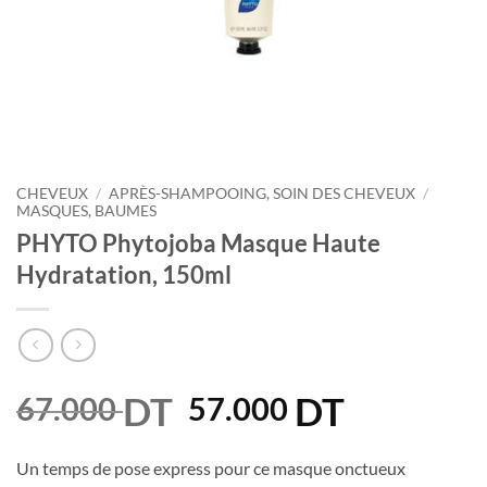
CHEVEUX
/
APRÈS-SHAMPOOING, SOIN DES CHEVEUX
/
MASQUES, BAUMES
PHYTO Phytojoba Masque Haute
Hydratation, 150ml
DT
Le
DT
Le
67.000
57.000
prix
prix
initial
actuel
Un temps de pose express pour ce masque onctueux