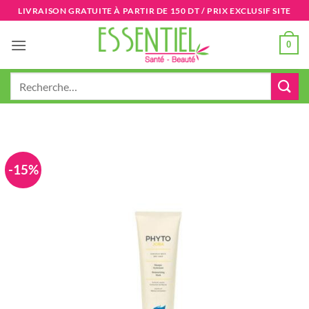
Passer
LIVRAISON GRATUITE À PARTIR DE 150 DT / PRIX EXCLUSIF SITE
au
contenu
0
Recherche
pour :
-15%