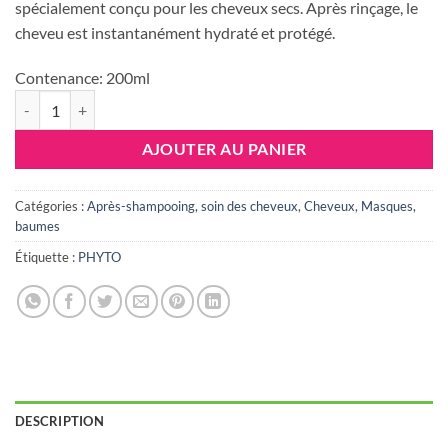
était :
est :
spécialement conçu pour les cheveux secs. Après rinçage, le
67.000 DT.
57.000 DT
cheveu est instantanément hydraté et protégé.
Contenance:
200ml
quantité de PHYTO Phytojoba Masque Haute Hydratation, 150ml
AJOUTER AU PANIER
Catégories :
Après-shampooing, soin des cheveux
,
Cheveux
,
Masques,
baumes
Étiquette :
PHYTO
DESCRIPTION