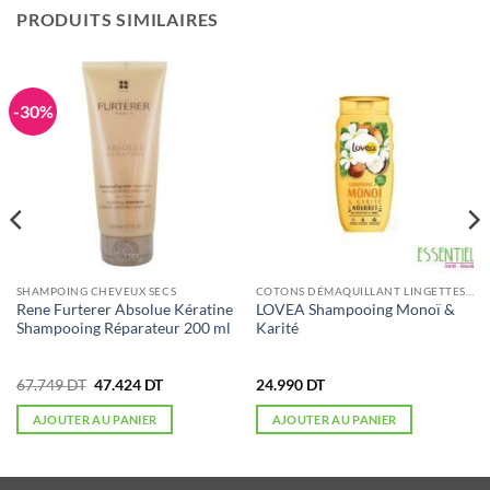
PRODUITS SIMILAIRES
-30%
SHAMPOING CHEVEUX SECS
COTONS DÉMAQUILLANT LINGETTES ET ÉPONGES
Rene Furterer Absolue Kératine
LOVEA Shampooing Monoï &
Shampooing Réparateur 200 ml
Karité
Le
Le
67.749
DT
47.424
DT
24.990
DT
prix
prix
initial
actuel
AJOUTER AU PANIER
AJOUTER AU PANIER
était :
est :
67.749 DT.
47.424 DT.