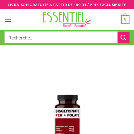
Passer
LIVRAISON GRATUITE À PARTIR DE 150 DT / PRIX EXCLUSIF SITE
au
contenu
0
Recherche
pour :