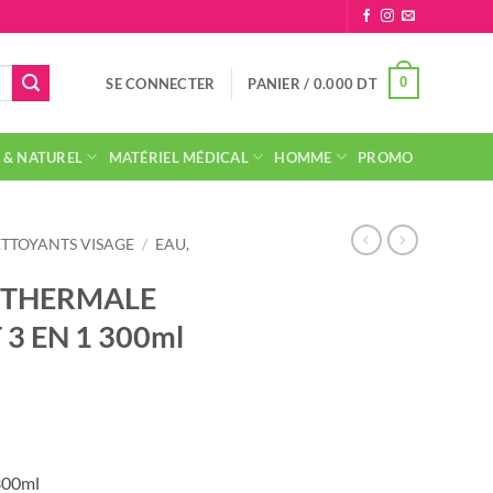
0
SE CONNECTER
PANIER /
0.000
DT
 & NATUREL
MATÉRIEL MÉDICAL
HOMME
PROMO
TTOYANTS VISAGE
/
EAU,
 THERMALE
3 EN 1 300ml
300ml