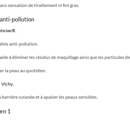
ns sensation de tiraillement ni fini gras.
anti-pollution
ptelae®
,
étés anti-pollution.
ide à éliminer les résidus de maquillage ainsi que les particules de
ser la peau au quotidien.
 Vichy
,
a barrière cutanée et à apaiser les peaux sensibles.
en 1