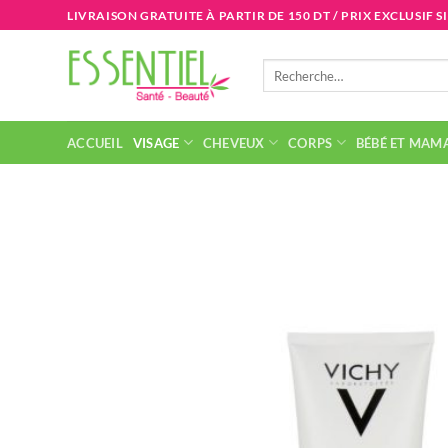
Passer
LIVRAISON GRATUITE À PARTIR DE 150 DT / PRIX EXCLUSIF S
au
contenu
Recherche
pour :
ACCUEIL
VISAGE
CHEVEUX
CORPS
BÉBÉ ET MAM