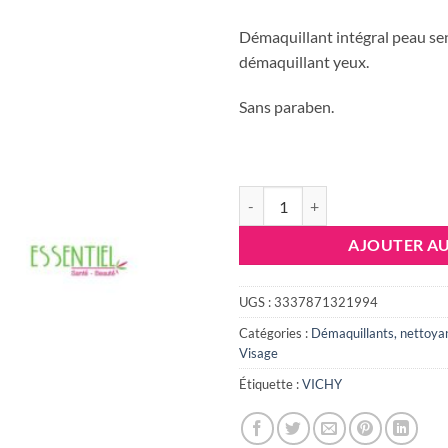
Démaquillant intégral peau sens
démaquillant yeux.
Sans paraben.
quantité de VICHY PUERETE T
AJOUTER AU
UGS :
3337871321994
Catégories :
Démaquillants, nettoya
Visage
Étiquette :
VICHY