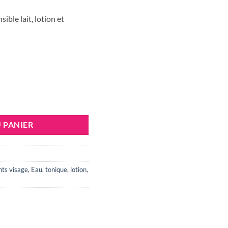
ible lait, lotion et
HERMALE DEMAQUILLANT 3 EN 1 300ml
 PANIER
nts visage
,
Eau, tonique, lotion
,