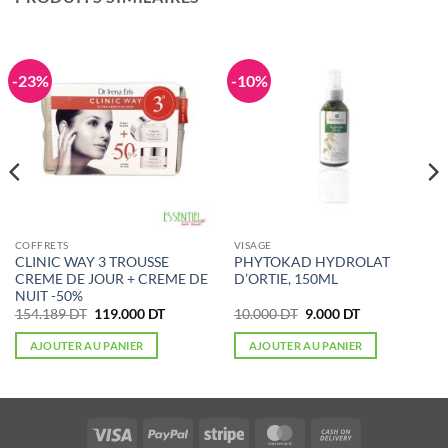
-23%
-10%
COFFRETS
VISAGE
CLINIC WAY 3 TROUSSE
PHYTOKAD HYDROLAT
CREME DE JOUR + CREME DE
D’ORTIE, 150ML
NUIT -50%
Le
Le
Le
Le
154.189
DT
119.000
DT
10.000
DT
9.000
DT
prix
prix
prix
prix
initial
actuel
initial
actuel
AJOUTER AU PANIER
AJOUTER AU PANIER
était :
est :
était :
est :
154.189 DT.
119.000 DT.
10.000 DT.
9.000 DT.
Visa
PayPal
Stripe
MasterCard
Cash