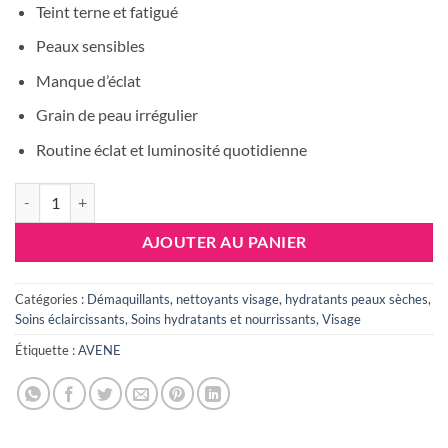
initial
actuel
Teint terne et fatigué
était :
est :
Peaux sensibles
190.900 DT.
148.90
Manque d’éclat
Grain de peau irrégulier
Routine éclat et luminosité quotidienne
quantité de AVENE COFFRET ECLAT SERUM VITAMIN CG + AVEN
AJOUTER AU PANIER
Catégories :
Démaquillants, nettoyants visage
,
hydratants peaux sèches
,
Soins éclaircissants
,
Soins hydratants et nourrissants
,
Visage
Étiquette :
AVENE