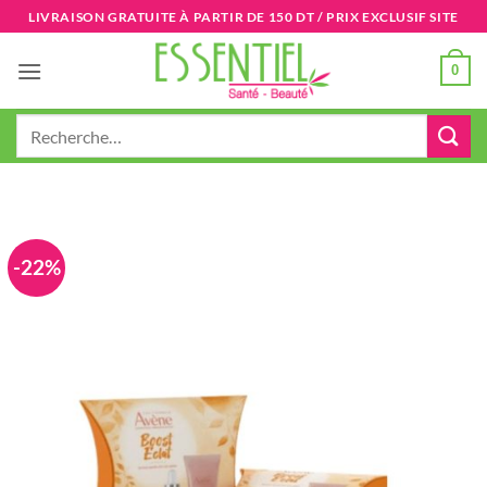
Passer
LIVRAISON GRATUITE À PARTIR DE 150 DT / PRIX EXCLUSIF SITE
au
contenu
0
Recherche
pour :
-22%